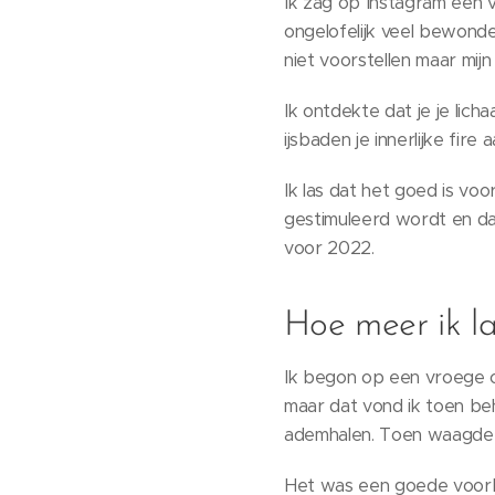
Ik zag op Instagram een v
ongelofelijk veel bewonde
niet voorstellen maar mij
Ik ontdekte dat je je lic
ijsbaden je innerlijke fir
Ik las dat het goed is vo
gestimuleerd wordt en da
voor 2022.
Hoe meer ik la
Ik begon op een vroege o
maar dat vond ik toen beh
ademhalen. Toen waagde 
Het was een goede voorbe