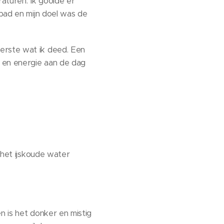
aturen. Ik gooide er
 bad en mijn doel was de
erste wat ik deed. Een
 en energie aan de dag
 het ijskoude water
en is het donker en mistig