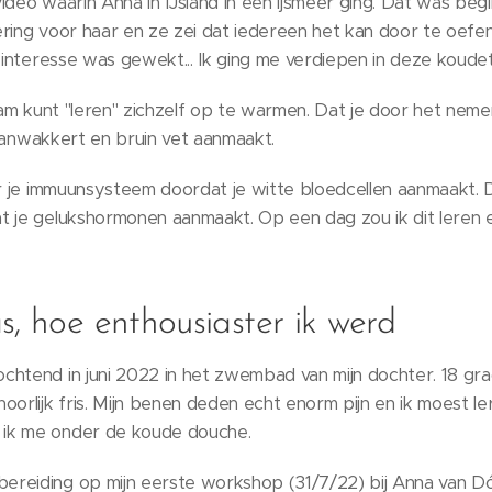
ideo waarin Anna in IJsland in een ijsmeer ging. Dat was begi
ring voor haar en ze zei dat iedereen het kan door te oefen
n interesse was gewekt... Ik ging me verdiepen in deze koude
haam kunt "leren" zichzelf op te warmen. Dat je door het ne
e aanwakkert en bruin vet aanmaakt.
or je immuunsysteem doordat je witte bloedcellen aanmaakt.
t je gelukshormonen aanmaakt. Op een dag zou ik dit leren e
s, hoe enthousiaster ik werd
chtend in juni 2022 in het zwembad van mijn dochter. 18 gra
oorlijk fris. Mijn benen deden echt enorm pijn en ik moest le
ik me onder de koude douche.
reiding op mijn eerste workshop (31/7/22) bij Anna van Dó