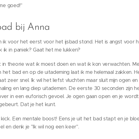
t me goed!"
sbad bij Anna
 ik voor het eerst voor het ijsbad stond. Het is angst voor
ak ik in paniek? Gaat het me lukken?
 in theorie wat ik moest doen en wat ik kon verwachten. Me
n het bad en op de uitademing laat ik me helemaal zakken. Het
aat zeer snel. Ik wil het liefst vluchten maar sluit mijn ogen 
haling en lang diep uitademen. De eerste 30 seconden zijn h
 over in een euforisch gevoel. Je ogen gaan open en je wordt
ts gebeurt. Dat je het kunt.
ke kick. Een mentale boost! Eens je uit het bad stapt en je b
oel en denk je "Ik wil nog een keer".