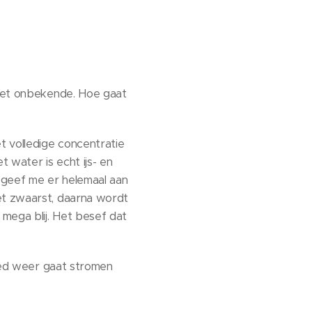
 het onbekende. Hoe gaat
t volledige concentratie
 water is echt ijs- en
en geef me er helemaal aan
et zwaarst, daarna wordt
 mega blij. Het besef dat
loed weer gaat stromen