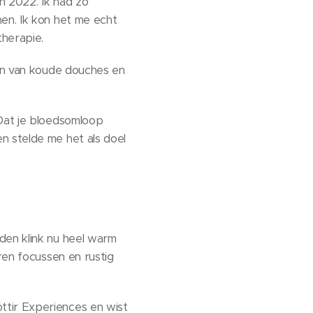
n 2022. Ik had zo
en. Ik kon het me echt
therapie.
men van koude douches en
 Dat je bloedsomloop
n stelde me het als doel
den klink nu heel warm
ren focussen en rustig
ttir Experiences en wist