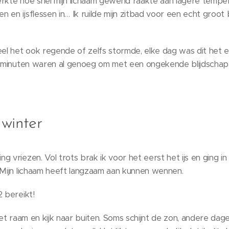
erkte hoe snel mijn lichaam gewend raakte aan lagere temper
 en ijsflessen in… Ik ruilde mijn zitbad voor een echt groot
l het ook regende of zelfs stormde, elke dag was dit het e
ar minuten waren al genoeg om met een ongekende blijdschap
 winter
 vriezen. Vol trots brak ik voor het eerst het ijs en ging in
 Mijn lichaam heeft langzaam aan kunnen wennen.
2 bereikt!
het raam en kijk naar buiten. Soms schijnt de zon, andere dag