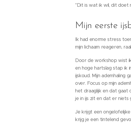
"Dit is wat ik wil, dit doe
Mijn eerste ij
Ik had enorme stress toen
mijn lichaam reageren, ra
Door de workshop wist ik
en hoge hartslag stap ik i
ijskoud. Mijn ademhaling g
over. Focus op mijn adem
het draaglijk en dat gaat
je in ijs zit en dat er nie
Je krijgt een ongelofelij
krijg je een tintelend gev