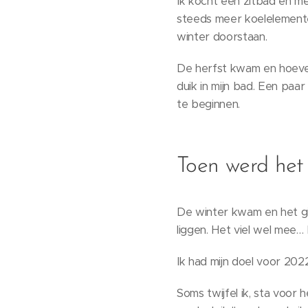
Ik kocht een zitbad en m
steeds meer koelelementen
winter doorstaan.
De herfst kwam en hoevee
duik in mijn bad. Een pa
te beginnen.
Toen werd het
De winter kwam en het ging
liggen. Het viel wel mee…
Ik had mijn doel voor 202
Soms twijfel ik, sta voor 